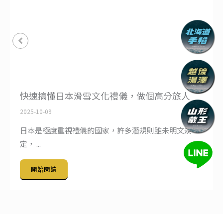
纜車票要買嗎？滑雪纜車類型有哪些？搭纜車
好害怕怎麼辦？
2025-10-09
日本的滑雪場佔地多半十分廣大，單靠步行很難大範圍
移 ...
開始閱讀