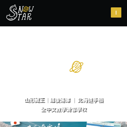
跳
至
主
要
內
容
山形藏王｜越後湯澤 ｜ 北海道手稻
全中文教學滑雪學校