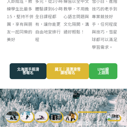
人即成班，教
多元，從2小時
練皆以全中文
雪小白、進階
練學生比最多
體驗課到6小時
教學，不用擔
技巧的老手到
1:5，堅持不併
全日課程都
心語言問題與
專業競技好
團，享有與朋
有，讓你能更
文化隔閡，溝
手，任何程度
友一起同樂的
自由地安排行
通好輕鬆！
與技巧，雪星
美好
程
球都可以滿足
學習需求。
北海道手稻滑
藏王｜湯澤滑雪
LINE線
雪報名
課程報名
上諮詢
認識越
認識山