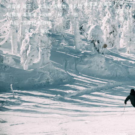
認識北
後湯澤
形藏王
滑雪課
藏王｜
北海道
團隊教
常見問
海道手
程費用
湯澤滑
手稻滑
練
題
稻
介紹
雪課程
雪課程
報名
報名