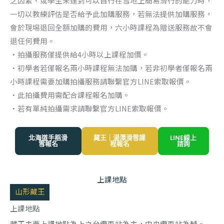
之因素、或學生未達到可以自行在雪地上簡易滑行的能力時，
一切以教練評估是否給予此加購服務，若無法提供加購服務，
會於現埸退回全額加購的費用，六小時課程為贈送服務故不會
退任何費用。
‧拍攝服務僅提供給4小時以上課程加價。
‧初學者若僅報名兩小時課程無法加購，若非初學者僅報名兩
小時課程需要加購拍攝服務請聯繫官方LINE索取報價。
‧此拍攝費用需配合課程報名加購。
‧若有單純拍攝需求請聯繫官方LINE索取報價。
北海道手稻滑
藏王｜湯澤滑雪課
LINE線上
雪報名
程報名
諮詢
上課地點
山形藏王
上課地點
藏王主要上課地點為上之台纜車站為主，中央纜車站為輔。