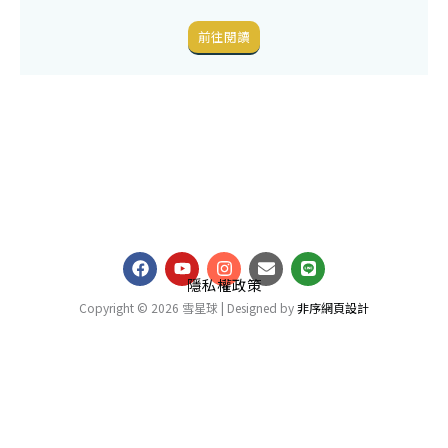
前往閱讀
F
Y
I
E
L
a
o
n
n
i
c
u
s
v
n
隱私權政策
e
t
t
e
e
b
u
a
l
Copyright © 2026 雪星球 | Designed by
非序網頁設計
o
b
g
o
o
e
r
p
k
a
e
m