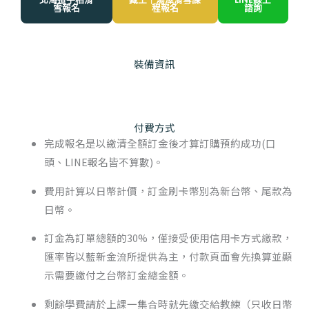
雪報名
程報名
諮詢
裝備資訊
付費方式
完成報名是以繳清全額訂金後才算訂購預約成功(口
頭、LINE報名皆不算數)。
費用計算以日幣計價，訂金刷卡幣別為新台幣、尾款為
日幣。
訂金為訂單總額的30%，僅接受使用信用卡方式繳款，
匯率皆以藍新金流所提供為主，付款頁面會先換算並顯
示需要繳付之台幣訂金總金額。
剩餘學費請於上課一集合時就先繳交給教練（只收日幣