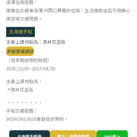
湯澤住宿提醒：
建議住在越後湯澤JR西口周圍的住宿，生活機能佳且不用擔心
換雪場交通問題。
北海道手稻
主要上課地點為：奧林匹亞區
手稻雪場資訊
〔雪季開放預約時間〕
2026/12/05–2027/04/30
主要上課地點為：
📍奧林匹亞區
・・・・・・・・
手稻交通提醒：
BIGRUNS BUS需要提前預約。
北海道手稻滑
藏王｜湯澤滑雪課
LINE線上