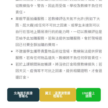
從教練指令、警告，因此而受傷，學校及教練不負任何
責任。
單眼平面拍攝服務：若教練評估天氣不允許(例如下大
雨、起大霧)或任何不可抗之因素、或學生未達到可以
自行在雪地上簡易滑行的的能力時，一切以教練評估是
否給予此加購服務，若無法提供加購服務，會於現埸退
回已付費全額加購的費用。
不建議學生攜帶貴重物品前往雪場，教練無法提供保管
服務，若有任何物品遺失，教練將不負任何保管責任。
若於上課期間無故曠課，將沒收訂金賠償教練損失；若
因天災、疫情等不可抗之因素，提供相關證明，才會退
還訂金。
北海道手稻滑
藏王｜湯澤滑雪課
LINE線上
雪報名
程報名
諮詢