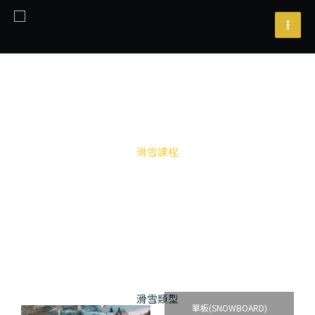
跳
至
主
要
內
容
滑雪課程
滑雪類型
單板(SNOWBOARD)