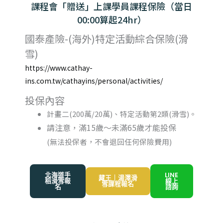
課程會「贈送」上課學員課程保險（當日
00:00算起24hr）
國泰產險-(海外)特定活動綜合保險(滑
雪)
https://www.cathay-
ins.com.tw/cathayins/personal/activities/
投保內容
計畫二(200萬/20萬)、特定活動第2類(滑雪)。
請注意，滿15歲～未滿65歲才能投保
(無法投保者，不會退回任何保險費用)
北海道手
LINE
藏王｜湯澤滑
稻滑雪報
線上
雪課程報名
名
諮詢