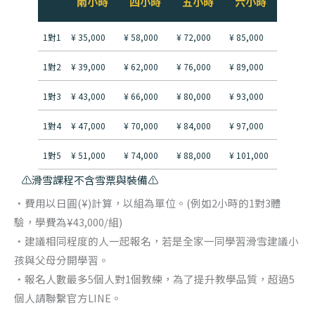
兩小時
四小時
五小時
六小時
1對1
¥ 35,000
¥ 58,000
¥ 72,000
¥ 85,000
1對2
¥ 39,000
¥ 62,000
¥ 76,000
¥ 89,000
1對3
¥ 43,000
¥ 66,000
¥ 80,000
¥ 93,000
1對4
¥ 47,000
¥ 70,000
¥ 84,000
¥ 97,000
1對5
¥ 51,000
¥ 74,000
¥ 88,000
¥ 101,000
⚠️滑雪課程不含雪票與裝備⚠️
‧費用以日圓(¥)計算，以組為單位。(例如2小時的1對3體
驗，學費為¥43,000/組)
‧建議相同程度的人一起報名，若是全家一同學習滑雪建議小
孩與父母分開學習。
‧報名人數最多5個人對1個教練，為了提升教學品質，超過5
個人請聯繫官方LINE。