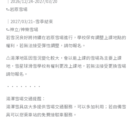
｜2026/12/24-2027/03/20
⮑岩原雪場
｜2027/03/21–雪季結束
⮑神立/神樂雪場
若雪況良好將持續在岩原雪場進行，學校保有調整上課地點的
權利，若無法接受彈性調整，請勿報名。
⚠️湯澤地區因雪況變化較大，會以能上課的雪場為主要上課
地，雪星球滑雪學校有權利更改上課地，若無法接受更換雪場
請勿報名。
・・・・・・・・
湯澤雪場交通提醒：
湯澤雪具店大多提供雪場交通服務，可以多加利用；若自備雪
具可以搭乘車站的免費接駁車服務。