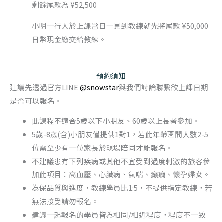
剩餘尾款為 ¥52,500
小明一行人於上課當日一見到教練就先將尾款 ¥50,000
日幣現金繳交給教練。
預約須知
建議先透過官方LINE
@snowstar
與我們討論聯繫欲上課日期
是否可以報名。
此課程不適合5歲以下小朋友、60歲以上長者參加。
5歲-8歲(含)小朋友僅提供1對1，若此年齡區間人數2-5
位需至少有一位家長於現場陪同才能報名。
不建議患有下列疾病或其他不宜受到過度刺激的旅客參
加此項目：高血壓、心臟病、氣喘、癲癇、懷孕婦女。
為保品質與進度，教練學員比1:5，不提供指定教練，若
無法接受請勿報名。
建議一起報名的學員皆為相同/相近程度，程度不一致