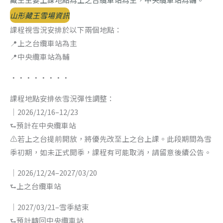
山形藏王雪場資訊
課程視雪況安排於以下兩個地點：
📍上之台纜車站為主
📍中央纜車站為輔
・・・・・・・・
課程地點安排依雪況彈性調整：
｜2026/12/16–12/23
⮑預計在中央纜車站
⚠️若上之台提前開放，將優先改至上之台上課。此段期間為雪
季初期，如未正式開季，課程有可能取消，請留意後續公告。
｜2026/12/24–2027/03/20
⮑上之台纜車站
｜2027/03/21–雪季結束
⮑預計轉回中央纜車站