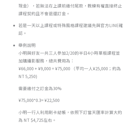
現金），若無法在上課前繳付尾款，教練有權直接終止
課程契約且不會退還訂金。
若是一天以上課程或特殊風格課程建議先與官方LINE確
認。
舉例說明
小明與好友一共三人參加2/20的半日4小時單板課程並
加購攝影服務，總共費用為：
¥66,000 + ¥9,000 = ¥75,000 （平均一人¥25,000；約為
NT 5,250)
需要繳付之訂金為30%
¥75,000*0.3= ¥22,500
小明一行人利用刷卡結帳，依照下訂當天匯率計算大約
為 NT $4,725左右。