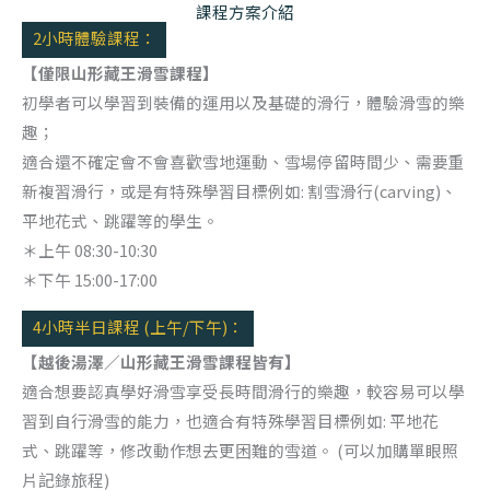
課程方案介紹
2小時體驗課程：
【僅限山形藏王滑雪課程】
初學者可以學習到裝備的運用以及基礎的滑行，體驗滑雪的樂
趣；
適合還不確定會不會喜歡雪地運動、雪場停留時間少、需要重
新複習滑行，或是有特殊學習目標例如: 割雪滑行(carving)、
平地花式、跳躍等的學生。
＊上午 08:30-10:30
＊下午 15:00-17:00
4小時半日課程 (上午/下午)：
【越後湯澤／山形藏王滑雪課程皆有】
適合想要認真學好滑雪享受長時間滑行的樂趣，較容易可以學
習到自行滑雪的能力，也適合有特殊學習目標例如: 平地花
式、跳躍等，修改動作想去更困難的雪道。 (可以加購單眼照
片記錄旅程)