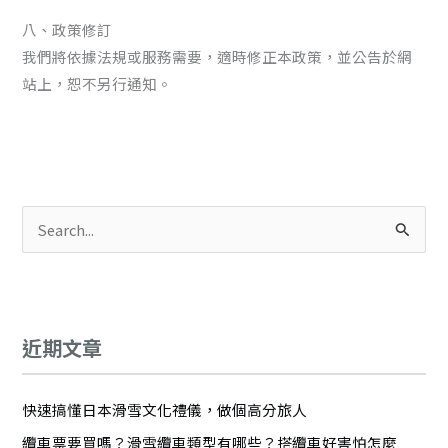
八、政策修訂
我們將依據法規或服務需要，適時修正本政策，並公告於網
站上，恕不另行通知。
搜
尋
關
鍵
近期文章
字
:
快速搞懂日本滑雪文化禮儀，做個高分旅人
纜車票要買嗎？滑雪纜車類型有哪些？搭纜車好害怕怎麼