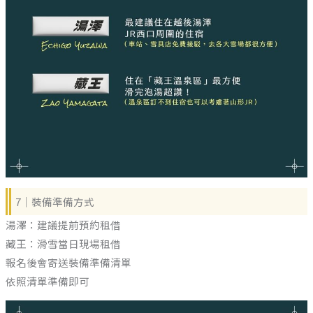
7｜裝備準備方式
湯澤：建議提前預約租借
藏王：滑雪當日現場租借
報名後會寄送裝備準備清單
依照清單準備即可