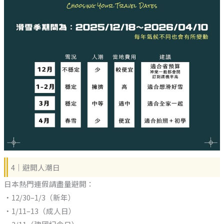
4｜避開人潮日
日本熱門連假請盡量避開：
・12/30–1/3（新年）
・1/11–13（成人日）