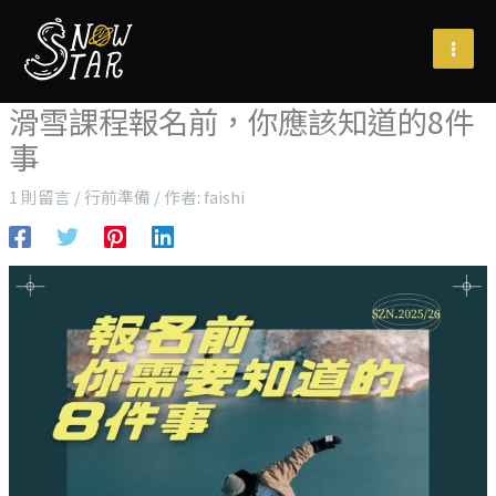
跳
至
主
要
滑雪課程報名前，你應該知道的8件
內
事
容
1 則留言
/
行前準備
/ 作者:
faishi