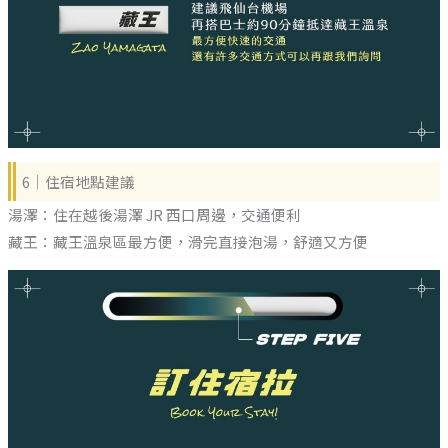
6｜住宿地點建議
湯澤：住在越後湯澤 JR 西口周邊，交通便利
藏王：藏王溫泉區最方便，滑完直接泡湯，舒適又方便