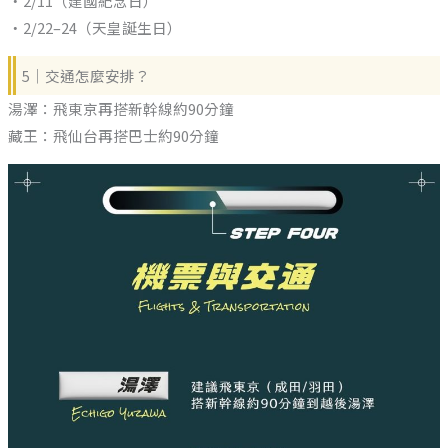
・2/11（建國紀念日）
・2/22–24（天皇誕生日）
5｜交通怎麼安排？
湯澤：飛東京再搭新幹線約90分鐘
藏王：飛仙台再搭巴士約90分鐘