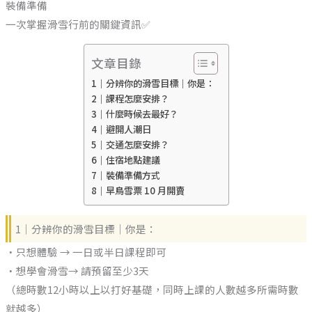
裝備準備
一次掌握滑雪行前的關鍵資訊✅
文章目錄
1｜分辨你的滑雪目標｜你是：
2｜課程怎麼安排？
3｜什麼時候去最好？
4｜避開人潮日
5｜交通怎麼安排？
6｜住宿地點建議
7｜裝備準備方式
8｜早鳥雪票 10 月開賣
1｜分辨你的滑雪目標｜你是：
・只想體驗 → 一日或半日課程即可
・想學會滑雪→ 請預留至少3天
（總時數12小時以上以打好基礎，同時上課的人數越多所需時數
就越多）