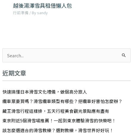
越後湯澤雪具租借懶人包
行前準備
/ By
sandy
搜
尋
近期文章
關
鍵
字
快速搞懂日本滑雪文化禮儀，做個高分旅人
:
纜車票要買嗎？滑雪纜車類型有哪些？搭纜車好害怕怎麼辦？
藏王滑雪行程這樣排，五天行程美食觀光景點應有盡有
東京附近5個滑雪場推薦！一起到東京體驗滑雪的快樂吧！
該怎麼選適合的滑雪教練？選對教練，滑雪世界好好玩！