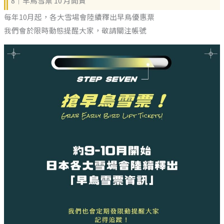
8｜早鳥雪票 10 月開賣
每年10月起，各大雪場會陸續釋出早鳥優惠票
我們會於限時動態提醒大家，敬請關注帳號