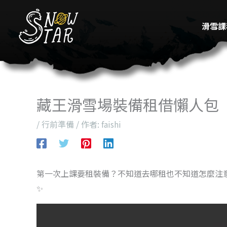
跳
至
滑雪課
主
要
內
容
藏王滑雪場裝備租借懶人包
/
行前準備
/ 作者:
faishi
第一次上課要租裝備？不知道去哪租也不知道怎麼注
✨