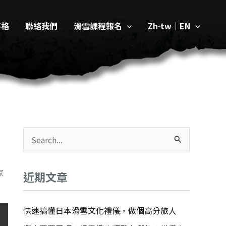
落格
聯絡我們
滑雪課程報名
Zh-tw｜EN
搜
尋
家
關
近期文章
鍵
字
快速搞懂日本滑雪文化禮儀，做個高分旅人
: