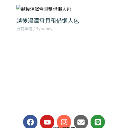
越後湯澤雪具租借懶人包
行前準備
/ By
sandy
F
Y
I
E
L
a
o
n
n
i